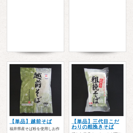
【単品】越前そば
【単品】三代目こだ
わりの粗挽きそば
福井県産そば粉を使用しお作