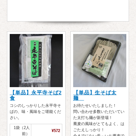
【単品】永平寺そば2
【単品】生そば太
食
麺
コシのしっかりした永平寺そ
お待たせいたしました！
ばの、味・風味をご堪能くだ
問い合わせ多数いただいてい
さい。
た太打ち麺が新登場！
蕎麦の風味がとてもよく、は
1袋（2人
ごたえしっかり！
¥572
前）
今までにない長～いお蕎麦で