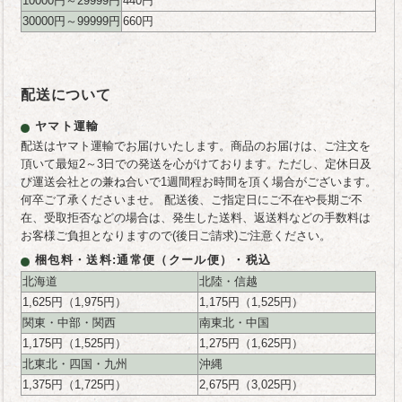
10000円～29999円
440円
30000円～99999円
660円
配送について
ヤマト運輸
配送はヤマト運輸でお届けいたします。商品のお届けは、ご注文を
頂いて最短2～3日での発送を心がけております。ただし、定休日及
び運送会社との兼ね合いで1週間程お時間を頂く場合がございます。
何卒ご了承くださいませ。 配送後、ご指定日にご不在や長期ご不
在、受取拒否などの場合は、発生した送料、返送料などの手数料は
お客様ご負担となりますので(後日ご請求)ご注意ください。
梱包料・送料:通常便（クール便）・税込
北海道
北陸・信越
1,625円（1,975円）
1,175円（1,525円）
関東・中部・関西
南東北・中国
1,175円（1,525円）
1,275円（1,625円）
北東北・四国・九州
沖縄
1,375円（1,725円）
2,675円（3,025円）