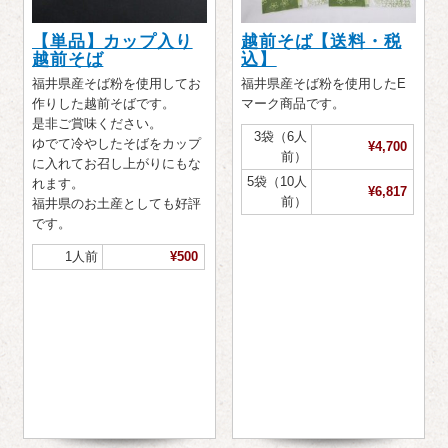
【単品】カップ入り
越前そば【送料・税
越前そば
込】
福井県産そば粉を使用してお
福井県産そば粉を使用したE
作りした越前そばです。
マーク商品です。
是非ご賞味ください。
3袋（6人
ゆでて冷やしたそばをカップ
¥4,700
前）
に入れてお召し上がりにもな
5袋（10人
れます。
¥6,817
前）
福井県のお土産としても好評
です。
1人前
¥500