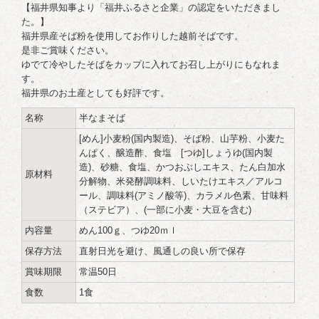
【福井県知事より「福井ふるさと企業」の認定をいただきまし
た。】
福井県産そば粉を使用してお作りした越前そばです。
是非ご賞味ください。
ゆでて冷やしたそばをカップに入れてお召し上がりにもなれま
す。
福井県のお土産としても好評です。
名称
半なまそば
[めん]小麦粉(国内製造)、そば粉、山芋粉、小麦た
んぱく、醸造酢、食塩 [つゆ]しょうゆ(国内製
造)、砂糖、食塩、かつおぶしエキス、たん白加水
原材料
分解物、米発酵調味料、しいたけエキス／アルコ
ール、調味料(アミノ酸等)、カラメル色素、甘味料
（ステビア）、(一部に小麦・大豆を含む)
内容量
めん100ｇ、つゆ20ｍｌ
保存方法
直射日光を避け、風通しの良い所で保存
賞味期限
常温50日
食数
1食