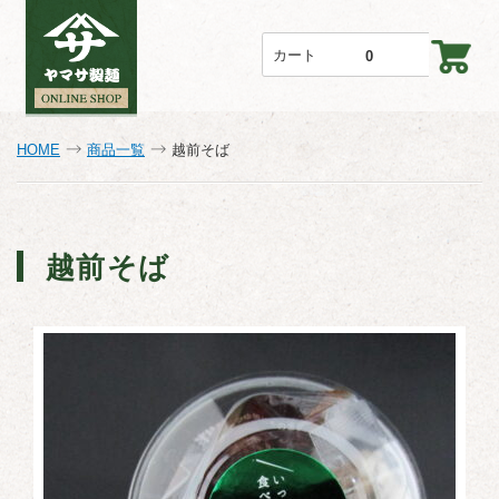
カート
0
HOME
商品一覧
越前そば
越前そば