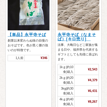
【単品】永平寺そば
永平寺そば（なまそ
ば）[キロ売り]
創業以来変わらぬ味の自慢の
法事、大晦日などご家族が集
おそばです。色が黒く腰の強
まる日や、福井県を代表する
いのが特徴です。
ギフトとしても先様に喜ばれ
1人前
¥346
ます。
1kｇ(約10
¥2,543
食)箱入
2kｇ(約20
¥4,379
食)箱入
3kg(約30
¥6,431
食)箱入
4kｇ(約40
¥8,267
食)箱入