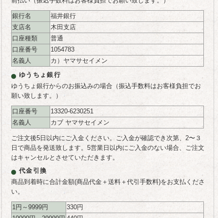
前払い（振込手数料はお客様負担でお願い致します。）
銀行名
福井銀行
支店名
木田支店
口座種類
普通
口座番号
1054783
名義人
カ）ヤマサセイメン
ゆうちょ銀行
ゆうちょ銀行からのお振込みの場合（振込手数料はお客様負担でお
願い致します。）
口座番号
13320-6230251
名義人
カブ ヤマサセイメン
ご注文後5日以内にご入金ください。ご入金が確認でき次第、2〜３
日で商品を発送致します。5営業日以内にご入金のない場合、ご注文
はキャンセルとさせていただきます。
代金引換
商品到着時に合計金額(商品代金＋送料＋代引手数料)をお支払くださ
い。
1円～9999円
330円