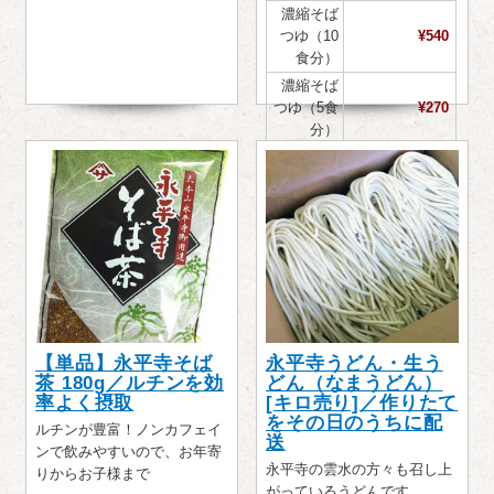
濃縮そば
つゆ（10
¥540
食分）
濃縮そば
つゆ（5食
¥270
分）
【単品】永平寺そば
永平寺うどん・生う
茶 180g／ルチンを効
どん（なまうどん）
率よく摂取
[キロ売り]／作りたて
をその日のうちに配
ルチンが豊富！ノンカフェイ
送
ンで飲みやすいので、お年寄
永平寺の雲水の方々も召し上
りからお子様まで
がっているうどんです。