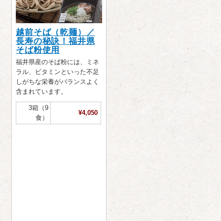
越前そば（乾麺）／
長寿の秘訣！福井県
そば粉使用
福井県産のそば粉には、ミネ
ラル、ビタミンといった不足
しがちな栄養がバランスよく
含まれています。
3箱（9
¥4,050
食）