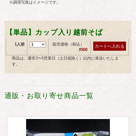
※調理写真はイメージです。
【単品】カップ入り越前そば
1人前
販売価格
（税込）
¥500
商品は、通常2〜5営業日（土日祝除く）以内に発送いたしま
す。
通販・お取り寄せ商品一覧