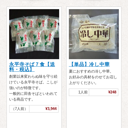
永平寺そば７食【送
【単品】冷し中華
料・税込】
夏におすすめの冷し中華。
創業以来変わらぬ味を守り続
お好みの具材をのせてお召し
けている永平寺そば。こしが
上がりください。
強いのが特徴です。
1人前
¥248
一般的に田舎そばといわれて
いる商品です。
（7人前）
¥3,944